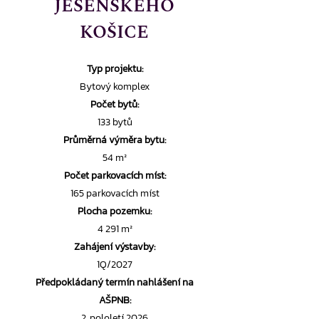
JESENSKÉHO
KOŠICE
Typ projektu:
Bytový komplex
Počet bytů:
133 bytů
Průměrná výměra bytu:
54 m²
Počet parkovacích míst:
165 parkovacích míst
Plocha pozemku:
4 291 m²
Zahájení výstavby:
1Q/2027
Předpokládaný termín nahlášení na
AŠPNB:
2. pololetí 2026