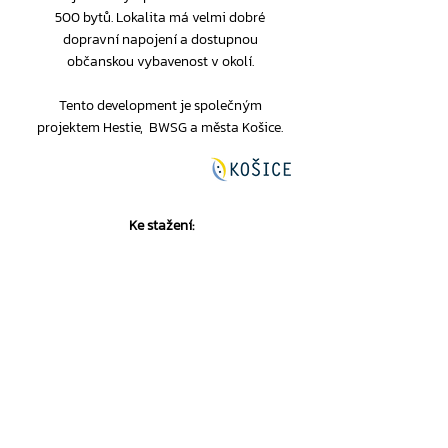
500 bytů. Lokalita má velmi dobré
dopravní napojení a dostupnou
občanskou vybavenost v okolí.
Tento development je společným
projektem Hestie, BWSG a města Košice.
Ke stažení:
1. Memorandum
2. Společný podnik města Košice a WBG
za účelem realizace projektu nájemního
bydlení