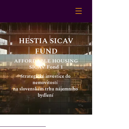
HESTIA SICAV
FUND
AFFORDABLE HOUSING
SICAV Fond 1
Strategické investice do
nemovitostí
na slovenském trhu nájemního
bydlení