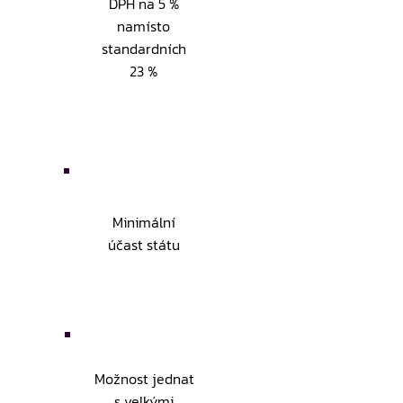
DPH na 5 %
namísto
standardních
23 %
Minimální
účast státu
Možnost jednat
s velkými