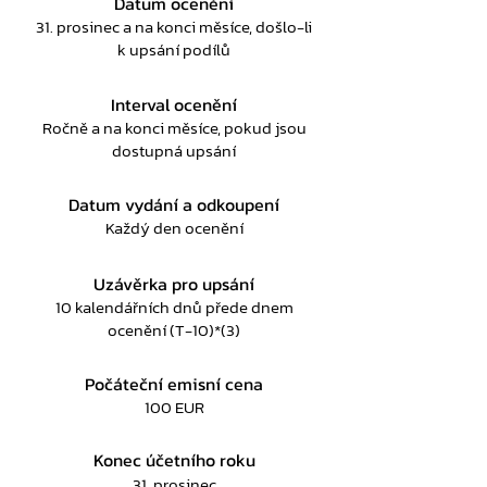
Datum ocenění
31. prosinec a na konci měsíce, došlo-li
k upsání podílů
Interval ocenění
Ročně a na konci měsíce, pokud jsou
dostupná upsání
Datum vydání a odkoupení
Každý den ocenění
Uzávěrka pro upsání
10 kalendářních dnů přede dnem
ocenění (T-10)*(3)
Počáteční emisní cena
100 EUR
Konec účetního roku
31. prosinec