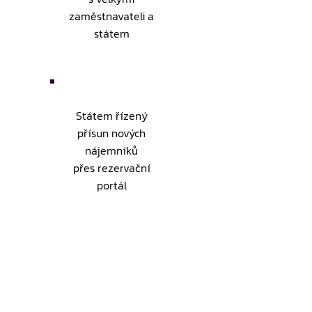
zaměstnavateli a
státem
Státem řízený
přísun nových
nájemníků
přes rezervační
portál
Státem
garantovaná
právní stabilita