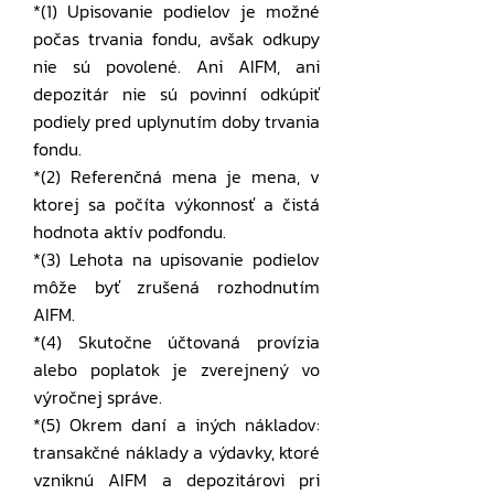
*(1) Upisovanie podielov je možné
počas trvania fondu, avšak odkupy
nie sú povolené. Ani AIFM, ani
depozitár nie sú povinní odkúpiť
podiely pred uplynutím doby trvania
fondu.
*(2) Referenčná mena je mena, v
ktorej sa počíta výkonnosť a čistá
hodnota aktív podfondu.
*(3) Lehota na upisovanie podielov
môže byť zrušená rozhodnutím
AIFM.
*(4) Skutočne účtovaná provízia
alebo poplatok je zverejnený vo
výročnej správe.
*(5) Okrem daní a iných nákladov:
transakčné náklady a výdavky, ktoré
vzniknú AIFM a depozitárovi pri