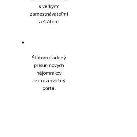
s veľkými
zamestnávateľmi
a štátom
Štátom riadený
prísun nových
nájomníkov
cez rezervačný
portál
Štátom
garantovaná
právna stabilita