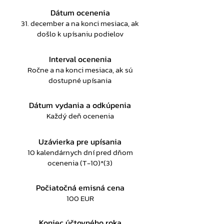
Dátum ocenenia
31. december a na konci mesiaca, ak
došlo k upísaniu podielov
Interval ocenenia
Ročne a na konci mesiaca, ak sú
dostupné upísania
Dátum vydania a odkúpenia
Každý deň ocenenia
Uzávierka pre upísania
10 kalendárnych dní pred dňom
ocenenia (T-10)*(3)
Počiatočná emisná cena
100 EUR
Koniec účtovného roka